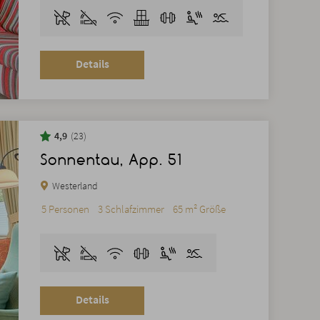
Details
4,9
23
Sonnentau, App. 51
Westerland
5 Personen
3 Schlafzimmer
65 m² Größe
Details