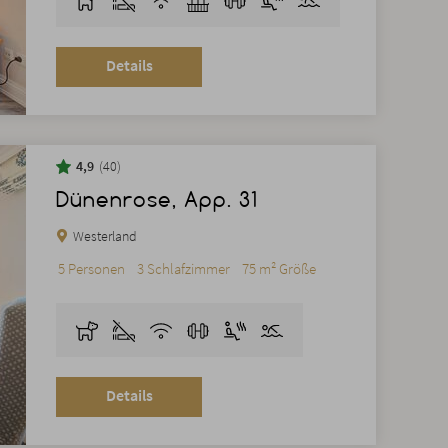
Details
4,9
40
Dünenrose, App. 31
Westerland
5 Personen
3 Schlafzimmer
75 m² Größe
Details