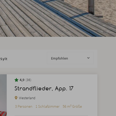
Empfohlen
Sylt
4,9
36
Strandflieder, App. 17
Westerland
3 Personen
1 Schlafzimmer
56 m² Größe