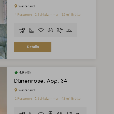
Westerland
4 Personen
2 Schlafzimmer
75 m² Größe
Details
4,9
48
Dünenrose, App. 34
Westerland
2 Personen
1 Schlafzimmer
43 m² Größe