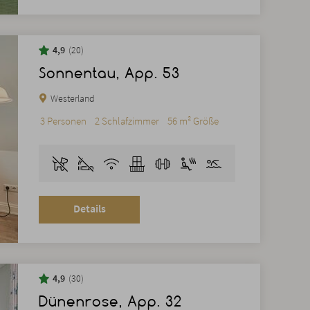
4,9
20
Sonnentau, App. 53
Westerland
3 Personen
2 Schlafzimmer
56 m² Größe
Details
4,9
30
Dünenrose, App. 32