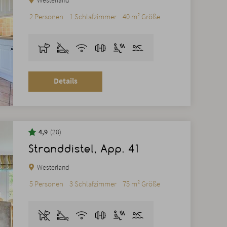
Westerland
2 Personen
1 Schlafzimmer
40 m² Größe
Details
4,9
28
Stranddistel, App. 41
Westerland
5 Personen
3 Schlafzimmer
75 m² Größe