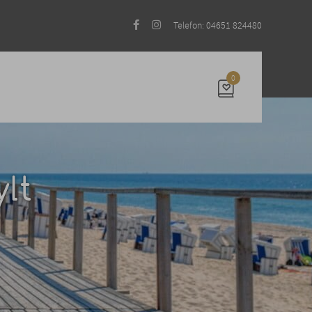
Telefon: 04651 824480
0
lt