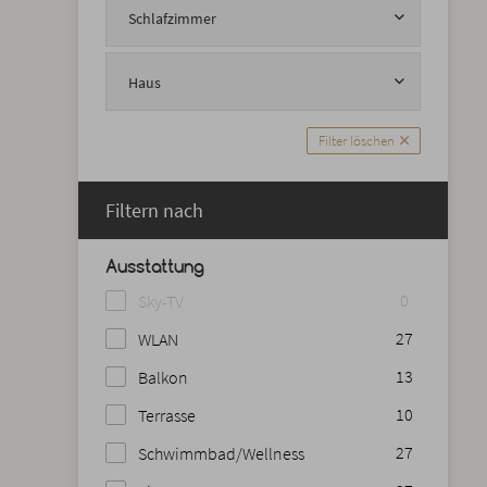
Schlafzimmer
Haus
Filter löschen
Filtern nach
Ausstattung
0
Sky-TV
27
WLAN
13
Balkon
10
Terrasse
27
Schwimmbad/Wellness