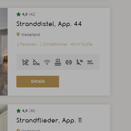
4,9
42
Stranddistel, App. 44
Westerland
2 Personen
1 Schlafzimmer
43 m² Größe
Details
4,9
39
Strandflieder, App. 11