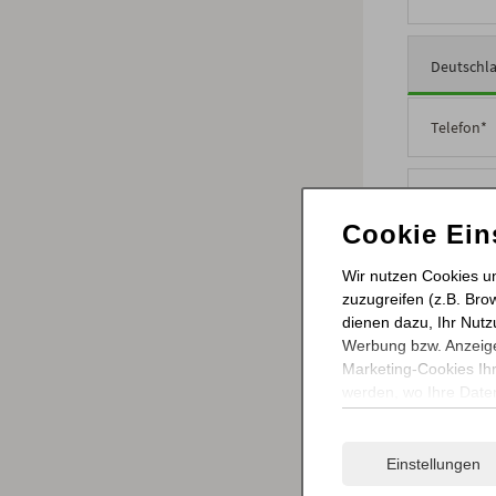
Deutschl
Cookie Ein
Pflichtfeld
*
Ich habe
Wir nutzen Cookies u
zuzugreifen (z.B. Bro
dienen dazu, Ihr Nutz
Jetz
Werbung bzw. Anzeige
Marketing-Cookies Ih
werden, wo Ihre Daten
Ihre Einwilligung erte
Weitere Informationen
Einstellungen
Impressum
.