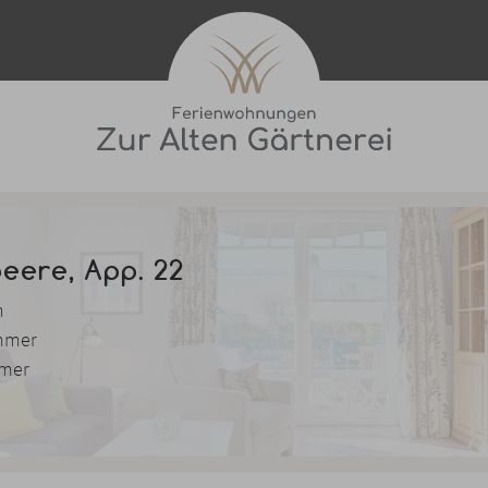
eere, App. 22
n
immer
mmer