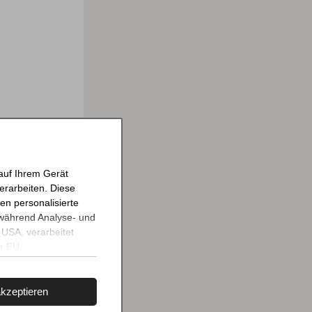
auf Ihrem Gerät
erarbeiten. Diese
en personalisierte
 während Analyse- und
USA, verarbeitet
r EU.
 mit "Alle ablehnen".
lärung
und dem
akzeptieren