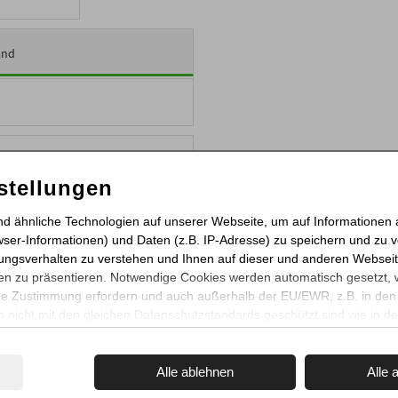
and
stellungen
 die
Datenschutzerklärung
zur Kenntnis genommen.
nd ähnliche Technologien auf unserer Webseite, um auf Informationen 
wser-Informationen) und Daten (z.B. IP-Adresse) zu speichern und zu v
ungsverhalten zu verstehen und Ihnen auf dieser und anderen Webseit
t absenden
n zu präsentieren. Notwendige Cookies werden automatisch gesetzt,
re Zustimmung erfordern und auch außerhalb der EU/EWR, z.B. in den 
 nicht mit den gleichen Datenschutzstandards geschützt sind wie in de
ilen Sie mit "Alle akzeptieren" oder beschränken auf notwendige Cookies
 und Details zu unseren Partnern finden Sie in unserer
Datenschutzerk
Alle ablehnen
Alle 